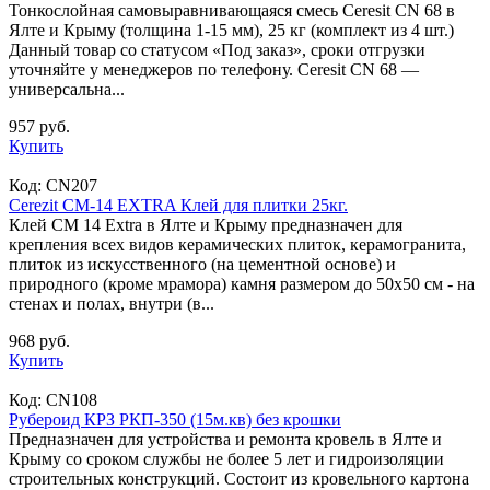
Тонкослойная самовыравнивающаяся смесь Ceresit CN 68 в
Ялте и Крыму (толщина 1-15 мм), 25 кг (комплект из 4 шт.)
Данный товар со статусом «Под заказ», сроки отгрузки
уточняйте у менеджеров по телефону. Ceresit CN 68 —
универсальна...
957 руб.
Купить
Код:
CN207
Cerezit CM-14 EXTRA Клей для плитки 25кг.
Клей CM 14 Extra в Ялте и Крыму предназначен для
крепления всех видов керамических плиток, керамогранита,
плиток из искусствен­ного (на цементной основе) и
природного (кроме мрамора) камня размером до 50х50 см - на
стенах и полах, внутри (в...
968 руб.
Купить
Код:
CN108
Рубероид КРЗ РКП-350 (15м.кв) без крошки
Предназначен для устройства и ремонта кровель в Ялте и
Крыму со сроком службы не более 5 лет и гидроизоляции
строительных конструкций. Состоит из кровельного картона