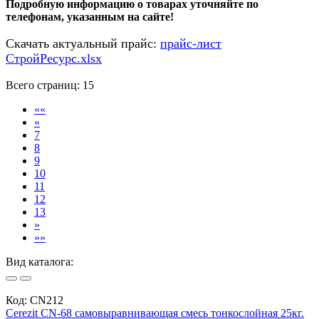
Подробную информацию о товарах уточняйте по
телефонам, указанным на сайте!
Скачать актуальный прайс:
прайс-лист
СтройРесурс.xlsx
Всего страниц:
15
««
«
7
8
9
10
11
12
13
»
»»
Вид каталога:
Код:
CN212
Cerezit CN-68 самовыравнивающая смесь тонкослойная 25кг.