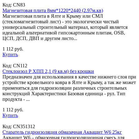
Код:
CN83
Магнезитовая плита 8мм*1220*2440 (2.97м.кв)
Магнезитовая плита в Ялте и Крыму или СМЛ
(стекломагнезитовый лист) - это экологически чистый
универсальный строительный материал, который является
идеальной альтернативой гипсокартонным плитам, OSB,
ЦСП, ДСП, ДВП и другим листо...
1 112 руб.
Купить
Код:
CN112
Стеклоизол Р ХПП 2,1 (9 кв.м) без крошки
Предназначен для использования в качестве нижнего слоя при
устройстве кровельного ковра в Ялте и Крыму, а так же может
применяться для гидроизоляции различных строительных
конструкций Характеристики Базовая единица - рул. Тип
продукта - ...
1 112 руб.
Купить
Код:
CN351312
Старатель гидроизоляция обмазачная Акващит W6 25кг
Акващит W6 – обмазочная гидроизоляционная смесь для