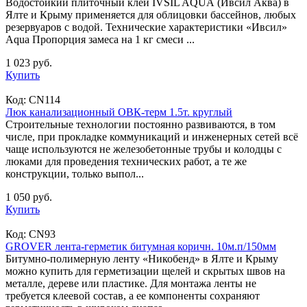
Водостойкий плиточный клей IVSIL AQUA (Ивсил Аква) в
Ялте и Крыму применяется для облицовки бассейнов, любых
резервуаров с водой. Технические характеристики «Ивсил»
Aqua Пропорция замеса на 1 кг смеси ...
1 023 руб.
Купить
Код:
CN114
Люк канализационный ОВК-терм 1.5т. круглый
Строительные технологии постоянно развиваются, в том
числе, при прокладке коммуникаций и инженерных сетей всё
чаще используются не железобетонные трубы и колодцы с
люками для проведения технических работ, а те же
конструкции, только выпол...
1 050 руб.
Купить
Код:
CN93
GROVER лента-герметик битумная коричн. 10м.п/150мм
Битумно-полимерную ленту «Никобенд» в Ялте и Крыму
можно купить для герметизации щелей и скрытых швов на
металле, дереве или пластике. Для монтажа ленты не
требуется клеевой состав, а ее компоненты сохраняют