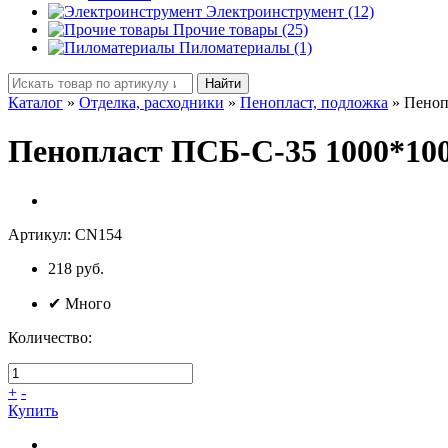
Электроинструмент (12)
Прочие товары (25)
Пиломатериалы (1)
Найти
Каталог
»
Отделка, расходники
»
Пенопласт, подложка
»
Пеноп
Пенопласт ПСБ-С-35 1000*10
Артикул:
CN154
218 руб.
✔
Много
Количество:
+
-
Купить