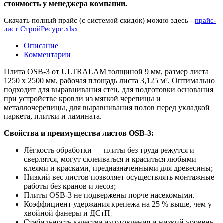
стоимость у менеджера компании.
Скачать полный прайс (с системой скидок) можно здесь -
прайс-
лист СтройРесурс.xlsx
Описание
Комментарии
Плита OSB-3 от ULTRALAM толщиной 9 мм, размер листа
1250 х 2500 мм, рабочая площадь листа 3,125 м². Оптимально
подходит для выравнивания стен, для подготовки основания
при устройcтве кровли из мягкой черепицы и
металлочерепицы, для выравнивания полов перед укладкой
паркета, плитки и ламината.
Свойства и преимущества листов OSB-3:
Лёгкость обработки — плиты без труда режутся и
сверлятся, могут склеиваться и краситься любыми
клеями и красками, предназначенными для древесины;
Низкий вес листов позволяет осуществлять монтажные
работы без кранов и лесов;
Плиты OSB-3 не подвержены порче насекомыми.
Коэффициент удержания крепежа на 25 % выше, чем у
хвойной фанеры и ДСтП;
Стабильность качества изготовления и низкий уровень