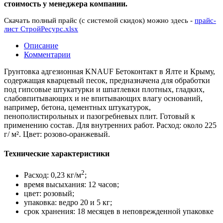
стоимость у менеджера компании.
Скачать полный прайс (с системой скидок) можно здесь -
прайс-
лист СтройРесурс.xlsx
Описание
Комментарии
Грунтовка адгезионная KNAUF Бетоконтакт в Ялте и Крыму,
содержащая кварцевый песок, предназначена для обработки
под гипсовые штукатурки и шпатлевки плотных, гладких,
слабовпитывающих и не впитывающих влагу оснований,
например, бетона, цементных штукатурок,
пенополистирольных и пазогребневых плит. Готовый к
применению состав. Для внутренних работ. Расход: около 225
г/ м². Цвет: розово-оранжевый.
Технические характеристики
2
Расход: 0,23 кг/м
;
время высыхания: 12 часов;
цвет: розовый;
упаковка: ведро 20 и 5 кг;
срок хранения: 18 месяцев в неповрежденной упаковке